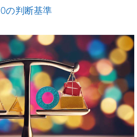
ー
0の判断基準
シ
ョ
ン
情
報
を
チ
ェ
ッ
ク
し
て
bet365
の
お
得
な