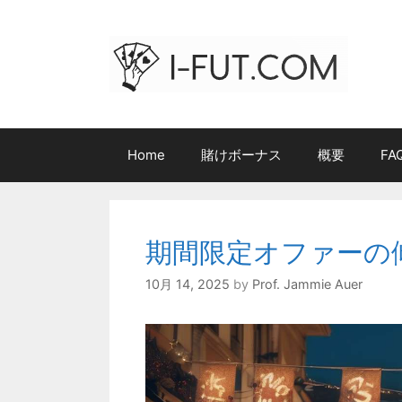
Skip
to
content
Home
賭けボーナス
概要
FA
期間限定オファーの
10月 14, 2025
by
Prof. Jammie Auer