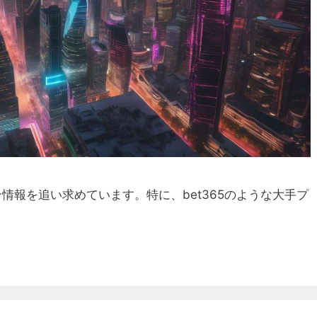
情報を追い求めています。特に、bet365のような大手プ
最
新
の
プ
ロ
モ