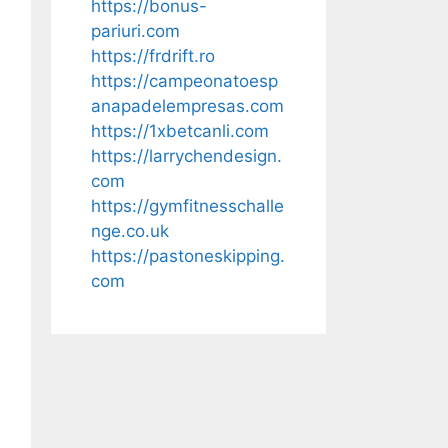
https://bonus-
pariuri.com
https://frdrift.ro
https://campeonatoesp
anapadelempresas.com
https://1xbetcanli.com
https://larrychendesign.
com
https://gymfitnesschalle
nge.co.uk
https://pastoneskipping.
com