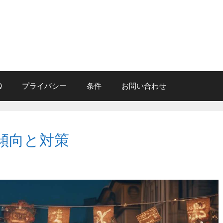
Q
プライバシー
条件
お問い合わせ
傾向と対策