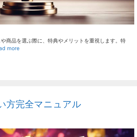
オ
フ
ァ
ー
を
活
スや商品を選ぶ際に、特典やメリットを重視します。特
用
特
ad more
し
典
よ
比
う
較
で
見
る
い方完全マニュアル
べ
き
10
の
判