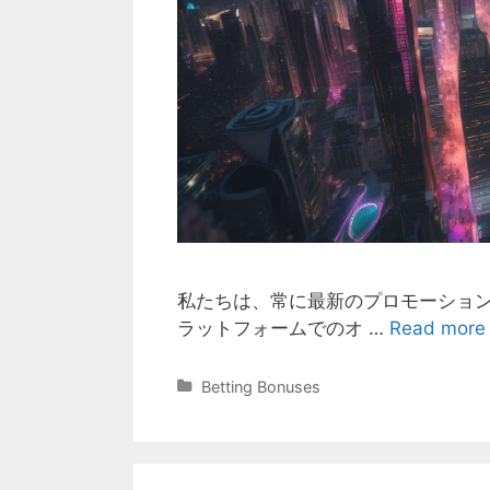
私たちは、常に最新のプロモーション
ラットフォームでのオ …
Read more
Categories
Betting Bonuses